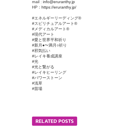
mail :
info@eruranthy.jp
HP：
https://eruranthy.jp/
#エネルギーリーディング®︎
#スピリチュアルアート®︎
#メディカルアート®︎
#現代アート
#愛と世界平和祈り
#新月●〜満月○祈り
#邪気払い
#レイキ養成講座
#光
#光と繋がる
#レイキヒーリング
#パワーストーン
#浅草
#苗場
RELATED POSTS