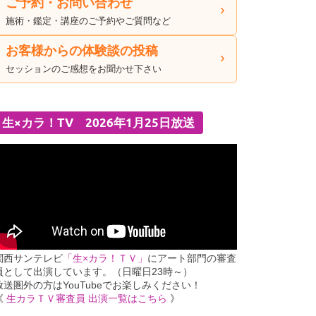
ご予約・お問い合わせ
施術・鑑定・講座のご予約やご質問など
お客様からの体験談の投稿
セッションのご感想をお聞かせ下さい
生×カラ！TV 2026年1月25日放送
関西サンテレビ
「生×カラ！ＴＶ」
にアート部門の審査
員として出演しています。（日曜日23時～）
放送圏外の方はYouTubeでお楽しみください！
《
生カラＴＶ審査員 出演一覧はこちら
》