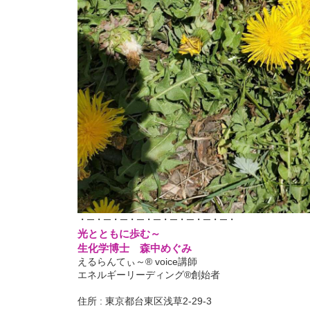
・─・─・─・─・─・─・─・─・─・
光とともに歩む～
生化学博士 森中めぐみ
えるらんてぃ～® voice講師
エネルギーリーディング®創始者
住所 : 東京都台東区浅草2-29-3