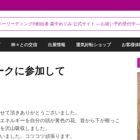
るらんてぃ～®
ギーリーディング®創始者 森中めぐみ 公式サイト ―お祓い予約受付中―
リーディング®創始者 森中めぐみ｜お祓い・セッション予約受付中
グ
神々との交信
出展情報
運気好転ショップ
お客様体
ークに参加して
せて頂きありがとうございました。
エネルギーを自分の頭が黄色の花、首から下が根っこ
を沢山吸収しました。
いました。コツコツ頑張ります。