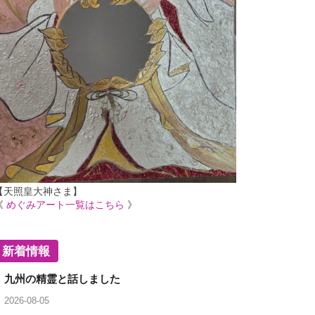
【天照皇大神さま】
《
めぐみアート一覧はこちら
》
新着情報
九州の精霊と話しました
2026-08-05