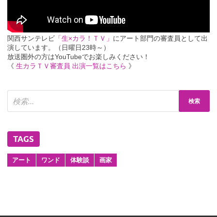
関西サンテレビ
「生×カラ！ＴＶ」
にアート部門の審査員として出
演しています。（日曜日23時～）
放送圏外の方はYouTubeでお楽しみください！
《
生カラＴＶ審査員 出演一覧はこちら
》
TAGS
アート
ワンド
体験談
画家