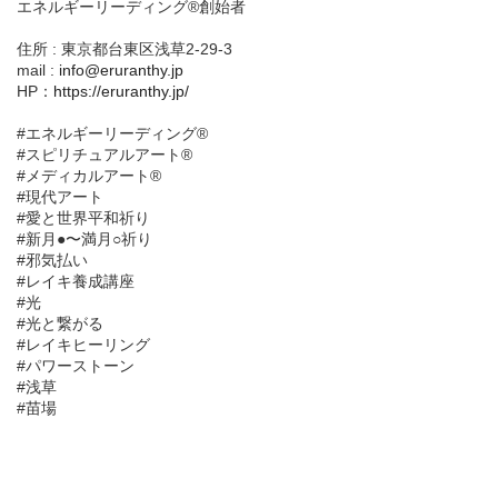
エネルギーリーディング®創始者
住所 : 東京都台東区浅草2-29-3
mail :
info@eruranthy.jp
HP：
https://eruranthy.jp/
#エネルギーリーディング®︎
#スピリチュアルアート®︎
#メディカルアート®︎
#現代アート
#愛と世界平和祈り
#新月●〜満月○祈り
#邪気払い
#レイキ養成講座
#光
#光と繋がる
#レイキヒーリング
#パワーストーン
#浅草
#苗場