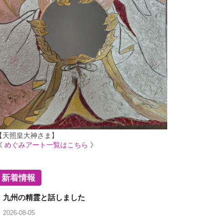
【天照皇大神さま】
《
めぐみアート一覧はこちら
》
新着情報
九州の精霊と話しました
2026-08-05