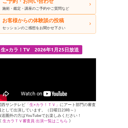
ご予約・お問い合わせ
施術・鑑定・講座のご予約やご質問など
お客様からの体験談の投稿
セッションのご感想をお聞かせ下さい
生×カラ！TV 2026年1月25日放送
関西サンテレビ
「生×カラ！ＴＶ」
にアート部門の審査
員として出演しています。（日曜日23時～）
放送圏外の方はYouTubeでお楽しみください！
《
生カラＴＶ審査員 出演一覧はこちら
》