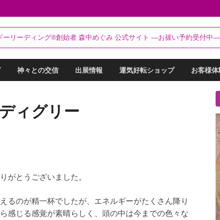
るらんてぃ～®
ギーリーディング®創始者 森中めぐみ 公式サイト ―お祓い予約受付中―
リーディング®創始者 森中めぐみ｜お祓い・セッション予約受付中
グ
神々との交信
出展情報
運気好転ショップ
お客様体
ズディグリー
りがとうございました。
えるのが精一杯でしたが、エネルギーがたくさん降り
ら感じる感覚が素晴らしく、頭の中は今までの色々な