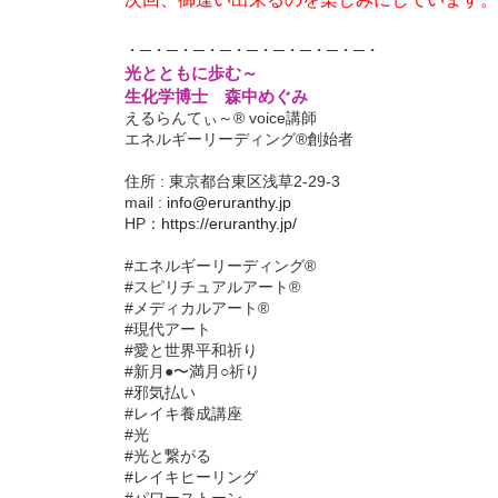
・─・─・─・─・─・─・─・─・─・
光とともに歩む～
生化学博士 森中めぐみ
えるらんてぃ～® voice講師
エネルギーリーディング®創始者
住所 : 東京都台東区浅草2-29-3
mail :
info@eruranthy.jp
HP：
https://eruranthy.jp/
#エネルギーリーディング®︎
#スピリチュアルアート®︎
#メディカルアート®︎
#現代アート
#愛と世界平和祈り
#新月●〜満月○祈り
#邪気払い
#レイキ養成講座
#光
#光と繋がる
#レイキヒーリング